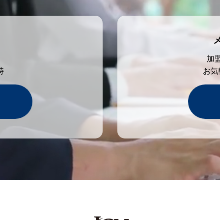
加
時
お気