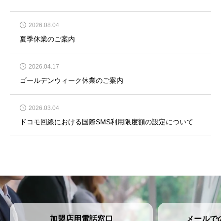
2026.08.04
夏季休業のご案内
2026.04.17
ゴールデンウィーク休業のご案内
2026.03.04
ドコモ回線における国際SMS利用限度額の設定について
加盟店用電話窓口
メールで