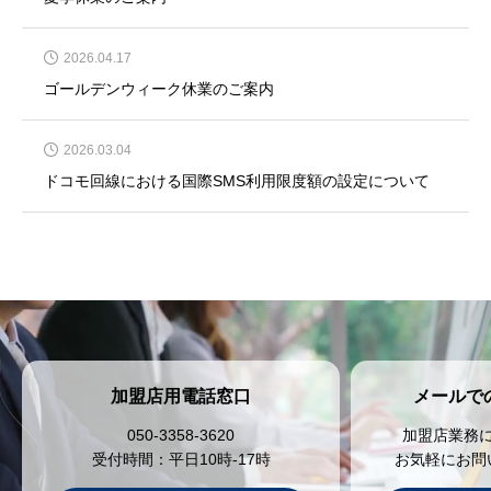
2026.04.17
ゴールデンウィーク休業のご案内
2026.03.04
ドコモ回線における国際SMS利用限度額の設定について
加盟店用電話窓口
メールで
050-3358-3620
加盟店業務
受付時間：平日10時-17時
お気軽にお問